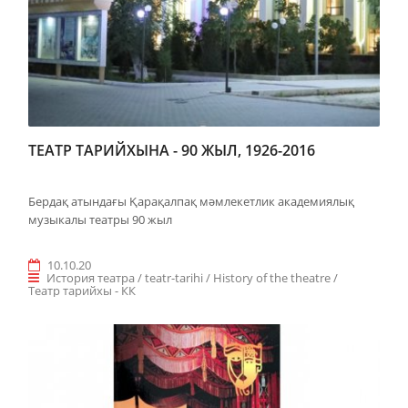
ТЕАТР ТАРИЙХЫНА - 90 ЖЫЛ, 1926-2016
Бердақ атындағы Қарақалпақ мәмлекетлик академиялық
музыкалы театры 90 жыл
10.10.20
История театра / teatr-tarihi / History of the theatre /
Teaтр тарийхы - КК