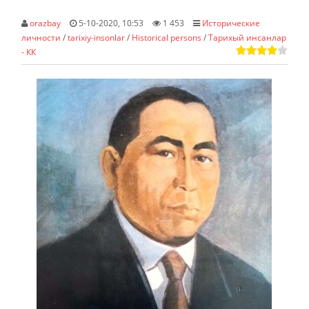
orazbay
5-10-2020, 10:53
1 453
Исторические
личности
/
tarixiy-insonlar
/
Historical persons
/
Taрихый инсанлар
- КК