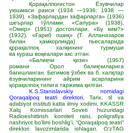
Қорақалпоғистон
Ёзувчилар
уюшмаси раиси (1934 —1936; 1938 —
1939). «Зафарлардан зафарларга» (1936)
шеърлар тўплами, «Сапура» (1938),
«Омир» (1951) достонлари, «Бу ким?»
(1932), «
Ғариб
ошиқ» (Т. Алланазаров
билан ҳамкорликда) пьесаларида
қррақалпоқ халқининг турмуши
ва
кураш
воқеалари акс этган.
«
Балиқчи
қизи» (1957)
романи
Орол
балиқчиларига
бағишланган. Бегимов ўзбек ва б. халқлар
ёзувчиларининг айрим асарларини
қорақалпоқ тилига
таржима
қилган.
K.S.Stanislavskiy nomidagi
Qoraqalpoq teatri direktori
, Tarix, til va
adabiyot instituti katta ilmiy xodimi, KKASSR
Xalq Komissarlari Soveti huzuridagi
Radioeshittirish komiteti raisi, poligrafiya
nashriyot boʻlimi boshligʻi, “Qoraqalpoq teatri”
direktori lavozimlarida ishlagan.
O‘zTAG