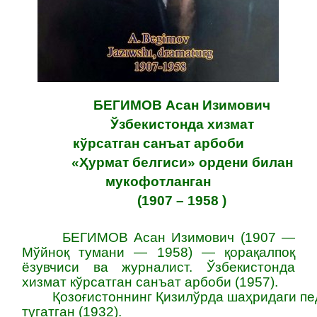
БЕГИМОВ Асан Изимович
Ўзбекистонда хизмат
кўрсатган
санъат
арбоби
«Ҳурмат белгиси» ордени билан
мукофотланган
(1907 – 1958 )
БЕГИМОВ Асан Изимович
(1907 —
Мўйноқ тумани — 1958) — қорақалпоқ
ёзувчиси ва журналист. Ўзбекистонда
хизмат кўрсатган
санъат
арбоби (1957).
Қозоғистоннинг
Қизилўрда
шаҳридаги
пе
тугатган (1932).