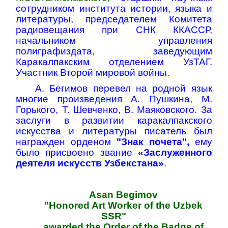
сотрудником института истории, языка и
литературы, председателем Комитета
радиовещания при СНК ККАССР,
начальником управления
полиграфиздата, заведующим
Каракалпакским отделением УзТАГ.
Участник Второй мировой войны.
А. Бегимов перевел на родной язык
многие произведения А. Пушкина, М.
Горького, Т. Шевченко, В. Маяковского. За
заслуги в развитии каракалпакского
искусства и литературы писатель был
награжден орденом
"Знак почета",
ему
было присвоено звание
«Заслуженного
деятеля искусств Узбекстана»
.
Asan Begimov
"Honored Art Worker of the Uzbek
SSR"
awarded the Order of the Badge of