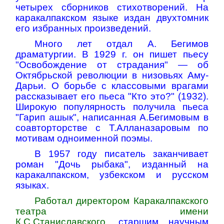
четырех сборников стихотворений. На
каракалпакском языке издан двухтомник
его избранных произведений.
Много лет отдал А. Бегимов
драматургии. В 1929 г. он пишет пьесу
"Освобождение от страдания" — об
Октябрьской революции в низовьях Аму-
Дарьи. О борьбе с классовыми врагами
рассказывает его пьеса "Кто это?" (1932).
Широкую популярность получила пьеса
"Гарип ашык", написанная А.Бегимовым в
соавторторстве с Т.Алланазаровым по
мотивам одноименной поэмы.
В 1957 году писатель заканчивает
роман "Дочь рыбака", изданный на
каракалпакском, узбекском и русском
языках.
Работал директором Каракалпакского
театра имени
К.С.Станиславского,
старшим научным