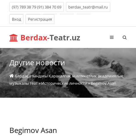
(97) 789 38 79 (91) 384 70 69
berdax_teatr@mail.ru
Вход
Регистрация
Berdax-
Teatr.uz
Другие новости
Бердақ атындағы Қарақалпақ мəмлекетлик академиялық
музыкалы теат
»
Исторические личности
» Begimov Asan
Begimov Asan