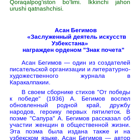
Qoraqalpog‘iston bo‘limi. Ikkinchi jahon
urushi qatnashchisi.
Асан Бегимов
«Заслуженный деятель искусств
Узбекстана»
награжден орденом "Знак почета"
Асан Бегимов — один из создателей
писательской организации и литературно-
художественного журнала в
Каракалпакии.
В своем сборнике стихов "От победы
к победе" (1936) А. Бегимов воспел
обновленный родной край, дружбу
народов, героику первых пятилеток. В
поэме "Сапура" А. Бегимов рассказал об
участии женщин в общественной жизни.
Эта поэма была издана также и на
узбекском языке. Асан Бегимов — автор