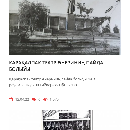
ҚАРАҚАЛПАҚ ТЕАТР ӨНЕРИНИҢ ПАЙДА
БОЛЫЎЫ
Қарақалпақ театр өнериниң пайда болыўы ҳәм
раўажланыўына тийкар салыўшылар
12.04.22
0
1 575