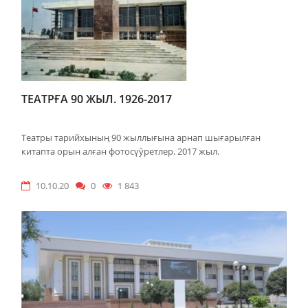
ТЕАТРҒА 90 ЖЫЛ. 1926-2017
Театры тарийхының 90 жыллығына арнап шығарылған
китапта орын алған фотосүӯретлер. 2017 жыл.
10.10.20
0
1 843