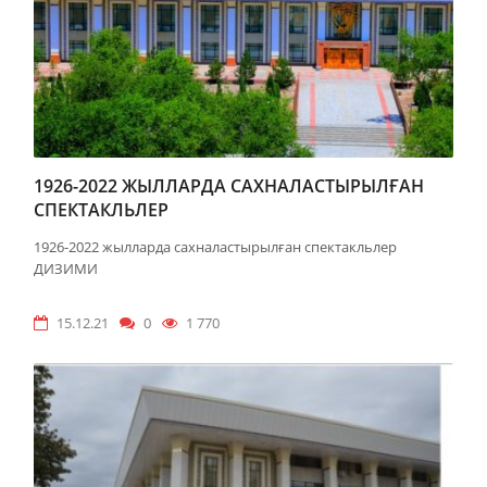
1926-2022 ЖЫЛЛАРДА САХНАЛАСТЫРЫЛҒАН
СПЕКТАКЛЬЛЕР
1926-2022 жылларда сахналастырылған спектакльлер
ДИЗИМИ
15.12.21
0
1 770