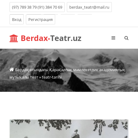
(97) 789 38 79 (91) 384 70 69
berdax_teatr@mail.ru
Вход
Регистрация
Berdax-
Teatr.uz
Бердақ атындағы Қарақалпақ мəмлекетлик академиялық
музыкалы теат
» teatr-tarihi