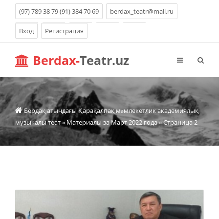
(97) 789 38 79 (91) 384 70 69
berdax_teatr@mail.ru
Вход
Регистрация
Berdax-
Teatr.uz
Бердақ атындағы Қарақалпақ мəмлекетлик академиялық
музыкалы теат
» Материалы за Март 2022 года » Страница 2