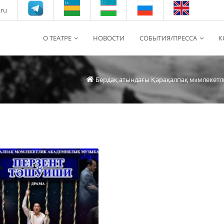
.ru
О ТЕАТРЕ
НОВОСТИ
СОБЫТИЯ/ПРЕССА
К
Бердақ атындағы Қарақалпақ мəмлекетл