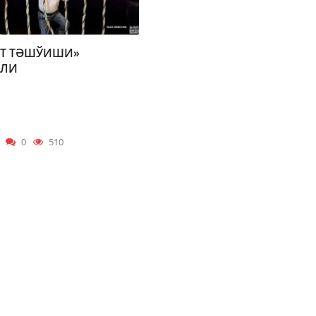
НТ ТӘШЎИШИ»
КЛИ
0
510