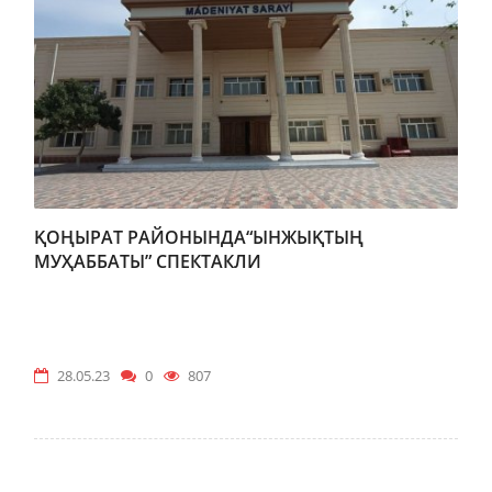
ҚОҢЫРАТ РАЙОНЫНДА“ЫНЖЫҚТЫҢ
МУҲАББАТЫ” СПЕКТАКЛИ
28.05.23
0
807