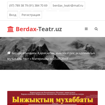
(97) 789 38 79 (91) 384 70 69
berdax_teatr@mail.ru
Вход
Регистрация
Berdax-
Teatr.uz
Бердақ атындағы Қарақалпақ мəмлекетлик академиялық
музыкалы теат
» Материалы за 25.05.2023