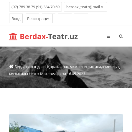
(97) 789 38 79 (91) 384 70 69
berdax_teatr@mail.ru
Вход
Регистрация
Berdax-
Teatr.uz
Бердақ атындағы Қарақалпақ мəмлекетлик академиялық
музыкалы теат
» Материалы за 16.05.2023