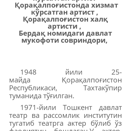
Қорақалпоғистонда хизмат
кўрсатган артист ,
Қорақалпоғистон халқ
артисти ,
Бердақ номидаги давлат
мукофоти совриндори,
1948 йили 25-
майда Қорақалпоғистон
Республикаси, Тахтакўпир
туманида тўғилган.
1971-йили Тошкент давлат
театр ва рассомлик институтин
тугатиб театрга актер бўлиб ўз
фаолиятин бошлаган.У актер,