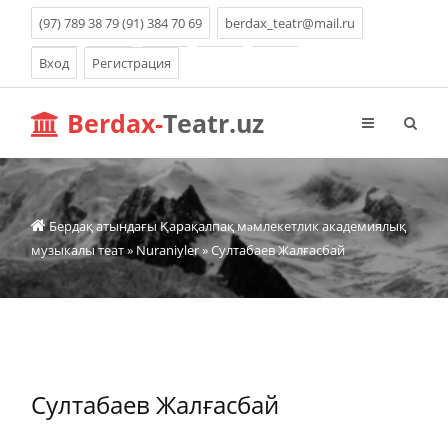
(97) 789 38 79 (91) 384 70 69
berdax_teatr@mail.ru
Вход
Регистрация
Berdax-
Teatr.uz
Бердақ атындағы Қарақалпақ мəмлекетлик академиялық
музыкалы теат
»
Nuraniyler
» Султабаев Жалғасбай
Султабаев Жалғасбай