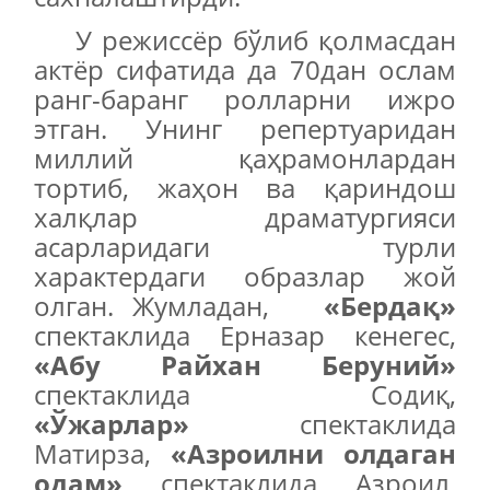
У режиссёр бўлиб қолмасдан
актёр сифатида да 70дан ослам
ранг-баранг ролларни ижро
этган. Унинг репертуаридан
миллий қаҳрамонлардан
тортиб, жаҳон ва қариндош
халқлар драматургияси
асарларидаги турли
характердаги образлар жой
олган. Жумладан,
«Бердақ»
спектаклида Ерназар кенегес,
«Абу Райхан Беруний»
спектаклида Содиқ,
«
Ў
жарлар»
спектаклида
Матирза,
«Азр
ои
лни олдаган
одам»
спектаклида Азроил,