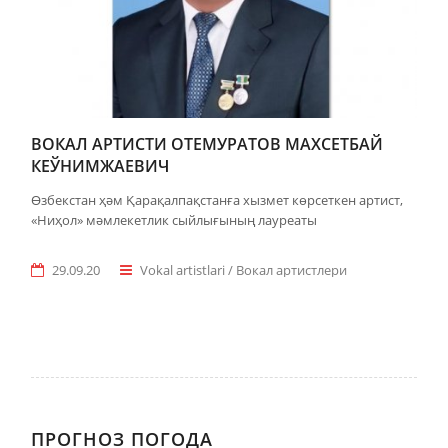
ВОКАЛ АРТИСТИ ОТЕМУРАТОВ МАХСЕТБАЙ
КЕЎНИМЖАЕВИЧ
Өзбекстан ҳәм Қарақалпақстанға хызмет көрсеткен артист,
«Ниҳол» мәмлекетлик сыйлығының лауреаты
29.09.20
Vokal artistlari / Вокал артистлери
ПРОГНОЗ ПОГОДА