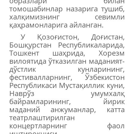
образлари билан
томошабинлар назарига тушиб,
халқимизнинг севимли
қаҳрамонларига айланган.
У Қозоғистон, Доғистан,
Бошқурстан Республикаларида,
Тошкент шаҳрида, Хорезм
вилоятида ўтказилган маданият-
дўстлик кунларининг,
фестивалларнинг, Ўзбекистон
Республикаси Мустақиллик куни,
Наврўз умумхалқ
байрамларининг, йирик
маданий анжуманлар, катта
театрлаштирилган
концертларнинг фаол
иштирокчиси.