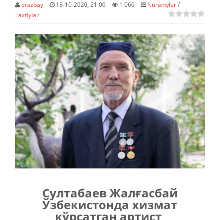
orazbay
18-10-2020, 21:00
1 066
Nuraniyler
/
Faxriylar
Султабаев Жал
ғ
асбай
Ўзбекистонда хизмат
кўрсатган артист