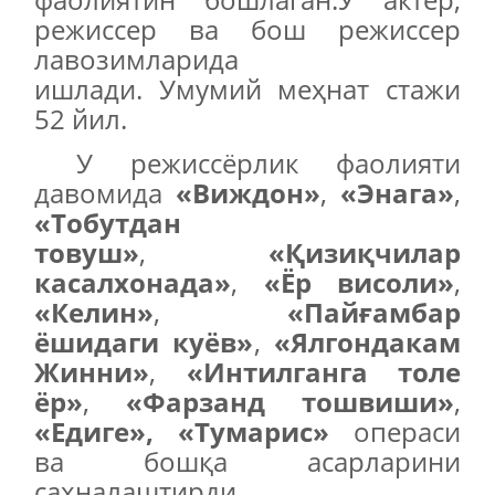
режиссер ва бош режиссер
лавозимларида
ишлади. Умумий меҳнат стажи
52 йил.
У режиссёрлик фаолияти
давомида
«Виждон»
,
«Энага»
,
«Тобутдан
товуш»
,
«Қизиқчилар
касалхонада»
,
«Ёр висоли»
,
«Келин»
,
«Пайғамбар
ёшидаги куёв»
,
«Ялгондакам
Жинни»
,
«Интилганга толе
ёр»
,
«Фарзанд тошвиши»
,
«Едиге»,
«Тумарис»
операси
ва бошқа асарларини
сахналаштирди.