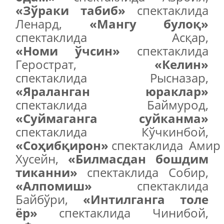
«Зўраки табиб»
спектаклида
Ленард,
«Мангу булоқ»
спектаклида Асқар,
«
Номи
ў
чсин»
спектаклида
Герострат,
«Келин»
спектаклида Рысназар,
«Яраланган юраклар»
спектаклида Баймурод,
«Суймаганга суйканма»
спектаклида Кўчкинбой,
«С
оҳ
ибқирон»
спектаклида Амир
Хусейн,
«Билмасдан бошдим
тиканни»
спектаклида Собир,
«Алпомиш»
спектаклида
Байбўри,
«Интилганга толе
ёр»
спектаклида Чинибой,