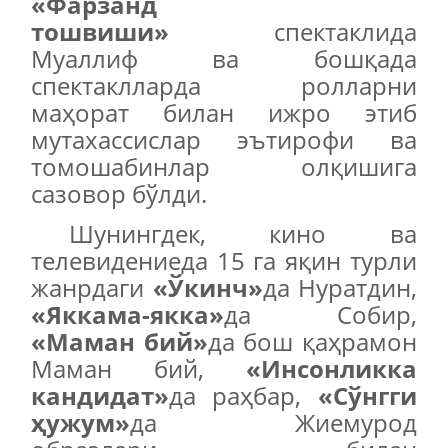
«Фарзанд
тошв
и
ши»
спектаклида
Муаллиф ва бошқада
спектаклларда ролларни
маҳорат билан ижро этиб
мутахассислар эътирофи ва
томошабинлар олқишига
сазовор бўлди.
Шунингдек, кино ва
телевидениеда 15 га яқин турли
жанрдаги
«Ўкинч»
да Нуратдин,
«Яккама-якка»
да Собир,
«Маман бий»
да бош қаҳрамон
Маман бий,
«Инсонликка
кандидат»
да раҳбар,
«Сўнгги
ҳужум»
да Жиемурод