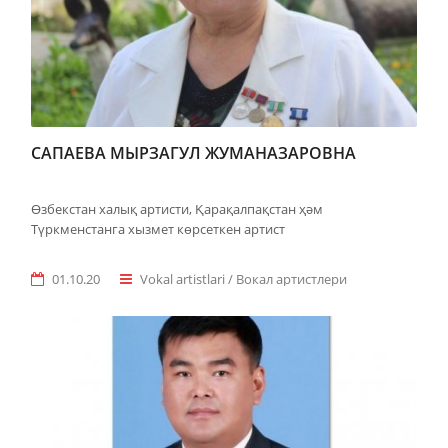
САПАЕВА МЫРЗАГУЛ ЖУМАНАЗАРОВНА
Өзбекстан халық артисти, Қарақалпақстан ҳәм
Түркменстанга хызмет көрсеткен артист
01.10.20
Vokal artistlari / Вокал артистлери