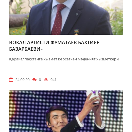
ВОКАЛ АРТИСТИ ЖУМАТАЕВ БАХТИЯР
БАЗАРБАЕВИЧ
Қарақалпақстанға хызмет көрсеткен мәденият хызметкери
24.09.20
0
941