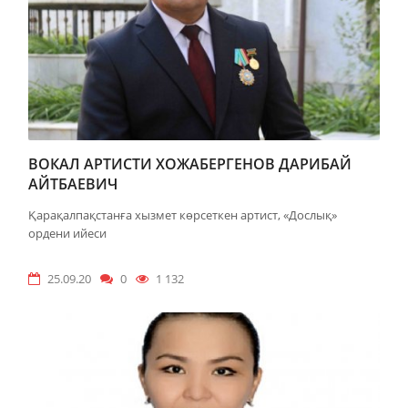
ВОКАЛ АРТИСТИ ХОЖАБЕРГЕНОВ ДАРИБАЙ
АЙТБАЕВИЧ
Қарақалпақстанға хызмет көрсеткен артист, «Дослық»
ордени ийеси
25.09.20
0
1 132