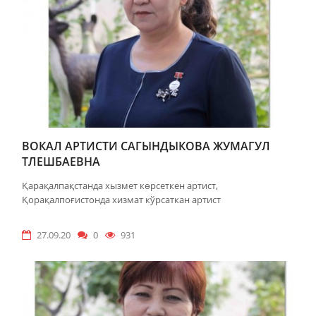
ВОКАЛ АРТИСТИ САГЫНДЫКОВА ЖУМАГУЛ
ТЛЕШБАЕВНА
Қарақалпақстанда хызмет көрсеткен артист,
Қорақалпоғистонда хизмат кўрсаткан артист
27.09.20
0
931