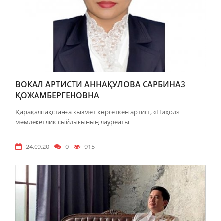
ВОКАЛ АРТИСТИ АННАҚУЛОВА САРБИНАЗ
ҚОЖАМБЕРГЕНОВНА
Қарақалпақстанға хызмет көрсеткен артист, «Ниҳол»
мәмлекетлик сыйлығының лауреаты
24.09.20
0
915