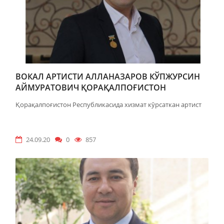
ВОКАЛ АРТИСТИ АЛЛАНАЗАРОВ КЎПЖУРСИН
АЙМУРАТОВИЧ ҚОРАҚАЛПОҒИСТОН
РЕСПУБЛИКАСИДА ХИЗМАТ КӮРСАТКАН
Қорақалпоғистон Республикасида хизмат кӯрсаткан артист
АРТИСТ
24.09.20
0
857