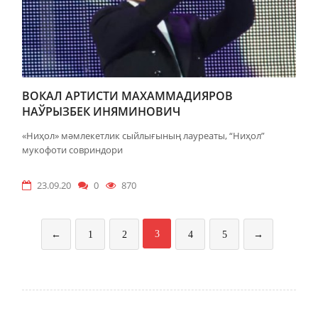
ВОКАЛ АРТИСТИ МАХАММАДИЯРОВ
НАЎРЫЗБЕК ИНЯМИНОВИЧ
«Ниҳол» мәмлекетлик сыйлығының лауреаты, “Ниҳол”
мукофоти совриндори
23.09.20
0
870
3
←
1
2
4
5
→