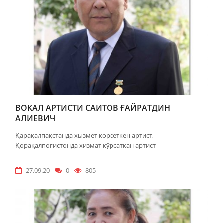
ВОКАЛ АРТИСТИ САИТОВ ҒАЙРАТДИН
АЛИЕВИЧ
Қарақалпақстанда хызмет көрсеткен артист,
Қорақалпоғистонда хизмат кўрсаткан артист
27.09.20
0
805