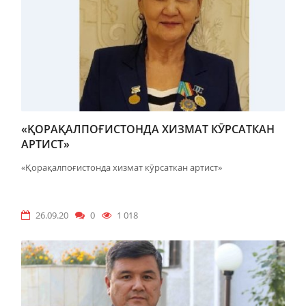
«ҚОРАҚАЛПОҒИСТОНДА ХИЗМАТ КӮРСАТКАН
АРТИСТ»
«Қорақалпоғистонда хизмат кӯрсаткан артист»
26.09.20
0
1 018