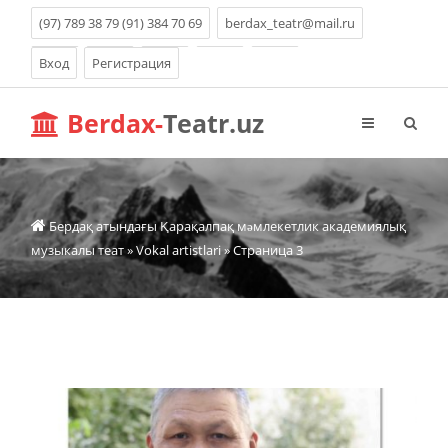
(97) 789 38 79 (91) 384 70 69
berdax_teatr@mail.ru
Вход
Регистрация
Berdax-
Teatr.uz
Бердақ атындағы Қарақалпақ мəмлекетлик академиялық
музыкалы теат
»
Vokal artistlari
» Страница 3